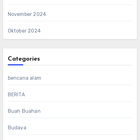
November 2024
Oktober 2024
Categories
bencana alam
BERITA
Buah Buahan
Budaya