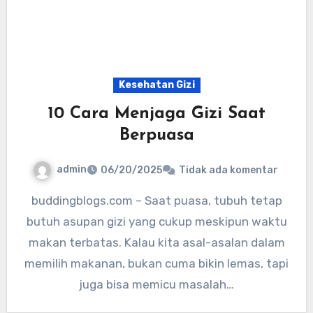
Kesehatan Gizi
10 Cara Menjaga Gizi Saat
Berpuasa
admin
06/20/2025
Tidak ada komentar
buddingblogs.com – Saat puasa, tubuh tetap
butuh asupan gizi yang cukup meskipun waktu
makan terbatas. Kalau kita asal-asalan dalam
memilih makanan, bukan cuma bikin lemas, tapi
juga bisa memicu masalah…