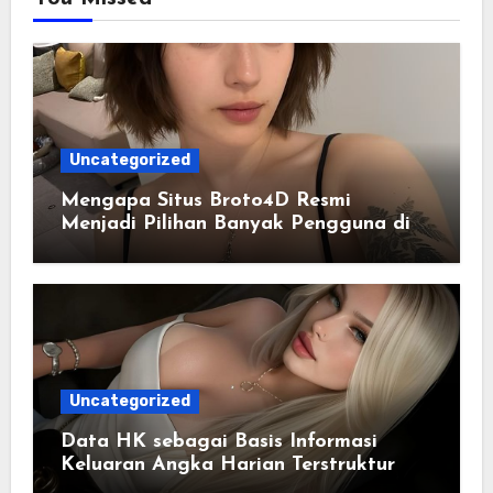
Uncategorized
Mengapa Situs Broto4D Resmi
Menjadi Pilihan Banyak Pengguna di
Era Digital
Uncategorized
Data HK sebagai Basis Informasi
Keluaran Angka Harian Terstruktur