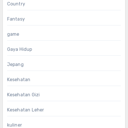
Country
Fantasy
game
Gaya Hidup
Jepang
Kesehatan
Kesehatan Gizi
Kesehatan Leher
kuliner