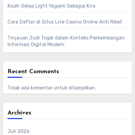
Kisah Gelap Light Yagami Sebagai Kira
Cara Daftar di Situs Live Casino Online Anti Ribet
Tinjauan Judi Togel dalam Konteks Perkembangan
Informasi Digital Modern
Recent Comments
Tidak ada komentar untuk ditampilkan.
Archives
Juli 2026