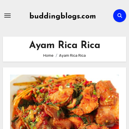
Skip
to
buddingblogs.com
content
Ayam Rica Rica
Home
Ayam Rica Rica