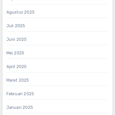
Agustus 2025
Juli 2025
Juni 2025
Mei 2025
April 2025
Maret 2025
Februari 2025
Januari 2025