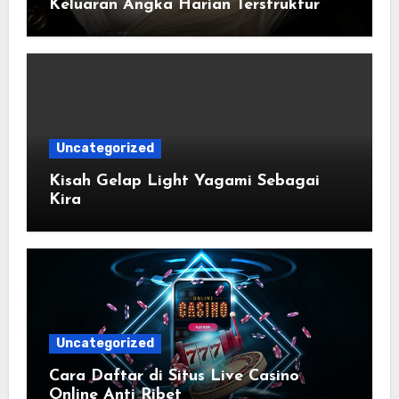
Keluaran Angka Harian Terstruktur
Uncategorized
Kisah Gelap Light Yagami Sebagai
Kira
Uncategorized
Cara Daftar di Situs Live Casino
Online Anti Ribet