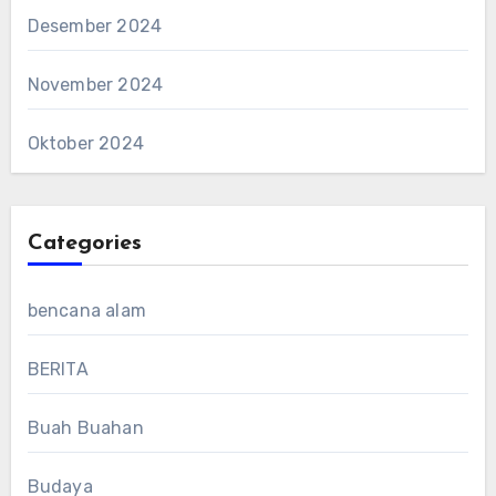
Desember 2024
November 2024
Oktober 2024
Categories
bencana alam
BERITA
Buah Buahan
Budaya