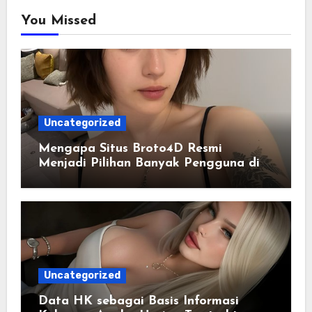
You Missed
Uncategorized
Mengapa Situs Broto4D Resmi
Menjadi Pilihan Banyak Pengguna di
Era Digital
Uncategorized
Data HK sebagai Basis Informasi