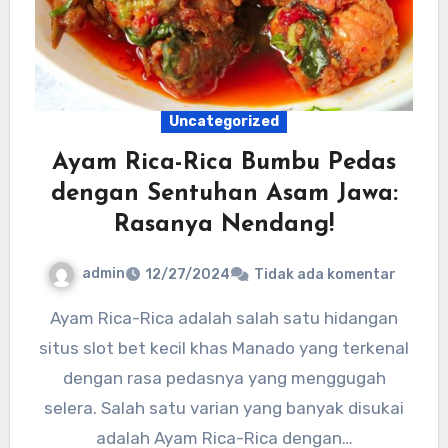
Uncategorized
Ayam Rica-Rica Bumbu Pedas
dengan Sentuhan Asam Jawa:
Rasanya Nendang!
admin
12/27/2024
Tidak ada komentar
Ayam Rica-Rica adalah salah satu hidangan
situs slot bet kecil khas Manado yang terkenal
dengan rasa pedasnya yang menggugah
selera. Salah satu varian yang banyak disukai
adalah Ayam Rica-Rica dengan…