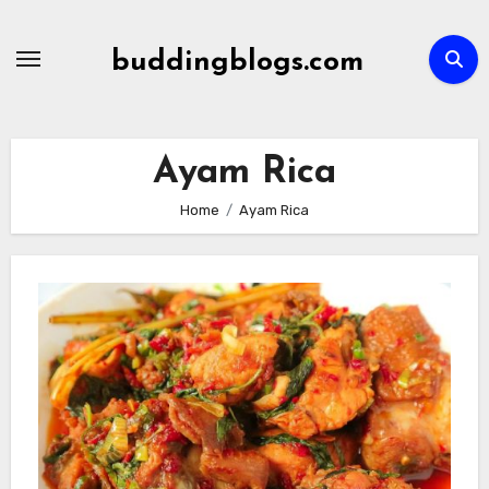
Skip
to
buddingblogs.com
content
Ayam Rica
Home
Ayam Rica