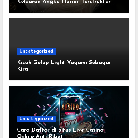
Keluaran Angka Harian Terstruktur
Uncategorized
Kisah Gelap Light Yagami Sebagai
Kira
Uncategorized
Cara Daftar di Situs Live Casino
Online Anti Ribet