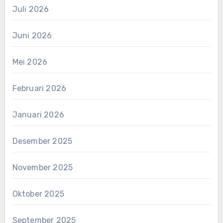
Juli 2026
Juni 2026
Mei 2026
Februari 2026
Januari 2026
Desember 2025
November 2025
Oktober 2025
September 2025