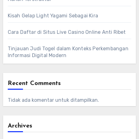
Kisah Gelap Light Yagami Sebagai Kira
Cara Daftar di Situs Live Casino Online Anti Ribet
Tinjauan Judi Togel dalam Konteks Perkembangan
Informasi Digital Modern
Recent Comments
Tidak ada komentar untuk ditampilkan.
Archives