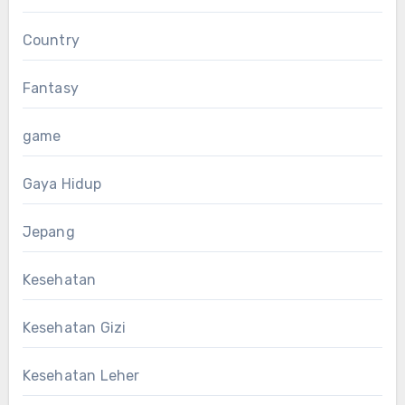
Country
Fantasy
game
Gaya Hidup
Jepang
Kesehatan
Kesehatan Gizi
Kesehatan Leher