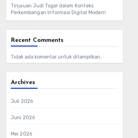
Tinjauan Judi Togel dalam Konteks
Perkembangan Informasi Digital Modern
Recent Comments
Tidak ada komentar untuk ditampilkan.
Archives
Juli 2026
Juni 2026
Mei 2026