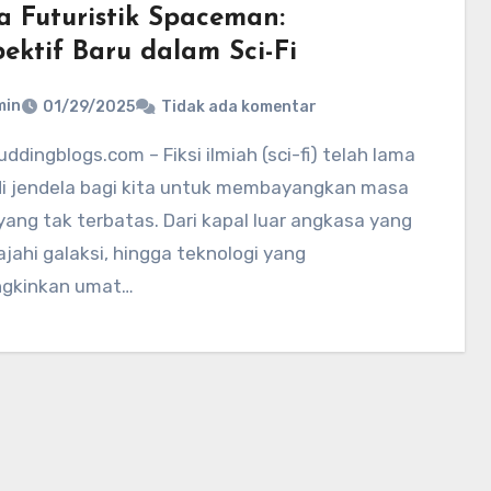
a Futuristik Spaceman:
pektif Baru dalam Sci-Fi
min
01/29/2025
Tidak ada komentar
i jendela bagi kita untuk membayangkan masa
ang tak terbatas. Dari kapal luar angkasa yang
jahi galaksi, hingga teknologi yang
gkinkan umat…