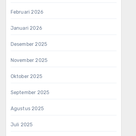
Februari 2026
Januari 2026
Desember 2025
November 2025
Oktober 2025
September 2025
Agustus 2025
Juli 2025