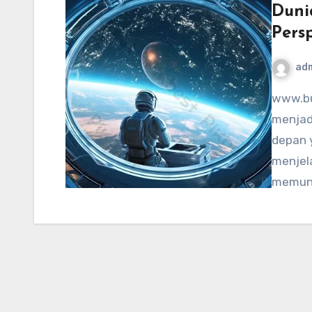
Duni
Pers
ad
www.buddingblogs.com – Fiksi ilmiah (sci-fi) telah lama
menjad
depan y
menjela
memun