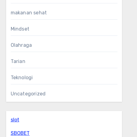
makanan sehat
Mindset
Olahraga
Tarian
Teknologi
Uncategorized
slot
SBOBET