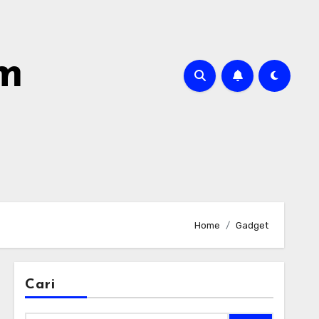
om
Home
Gadget
Cari