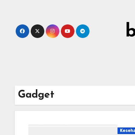
Skip
to
content
b
Gadget
Keseha