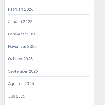
Februari 2026
Januari 2026
Desember 2025
November 2025
Oktober 2025
September 2025
Agustus 2025
Juli 2025