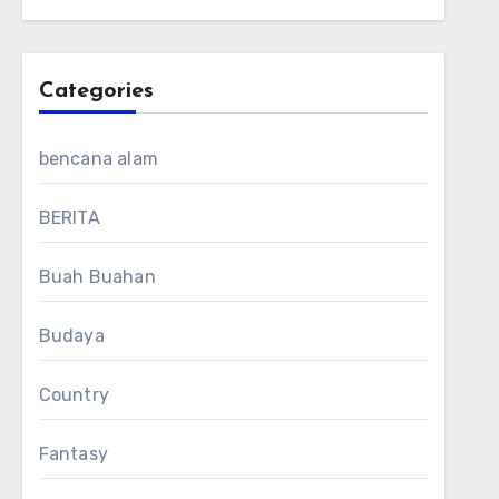
Categories
bencana alam
BERITA
Buah Buahan
Budaya
Country
Fantasy