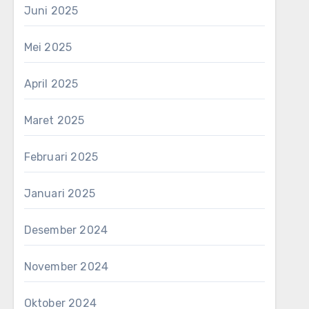
Juni 2025
Mei 2025
April 2025
Maret 2025
Februari 2025
Januari 2025
Desember 2024
November 2024
Oktober 2024