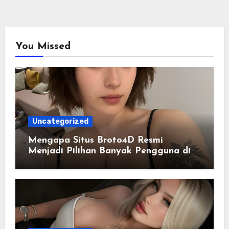
You Missed
Uncategorized
Mengapa Situs Broto4D Resmi
Menjadi Pilihan Banyak Pengguna di
Era Digital