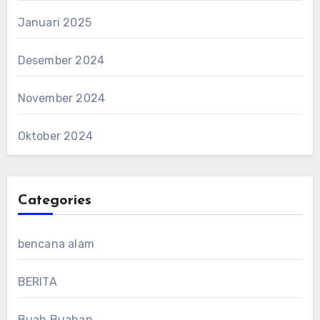
Januari 2025
Desember 2024
November 2024
Oktober 2024
Categories
bencana alam
BERITA
Buah Buahan