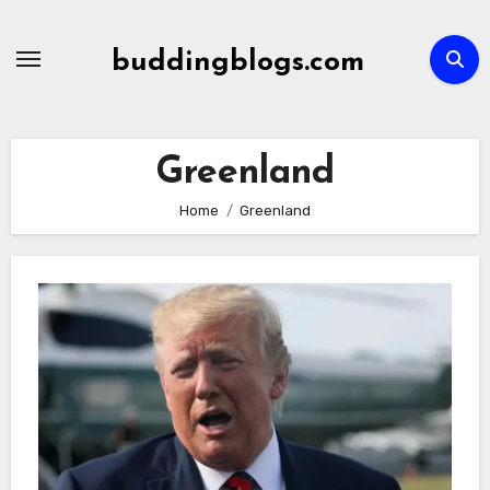
Skip
to
buddingblogs.com
content
Greenland
Home
Greenland