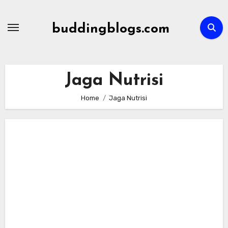
Skip
to
buddingblogs.com
content
Jaga Nutrisi
Home
Jaga Nutrisi