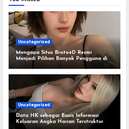
Uncategorized
Mengapa Situs Broto4D Resmi
Menjadi Pilihan Banyak Pengguna di
Era Digital
Uncategorized
Data HK sebagai Basis Informasi
Keluaran Angka Harian Terstruktur