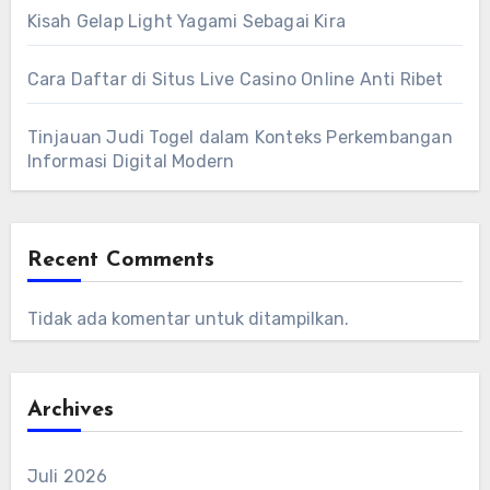
Kisah Gelap Light Yagami Sebagai Kira
Cara Daftar di Situs Live Casino Online Anti Ribet
Tinjauan Judi Togel dalam Konteks Perkembangan
Informasi Digital Modern
Recent Comments
Tidak ada komentar untuk ditampilkan.
Archives
Juli 2026