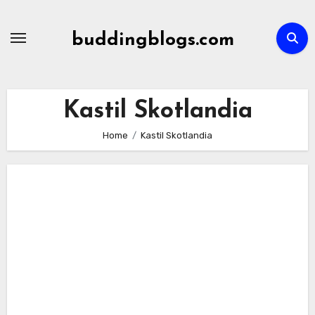
Skip
to
buddingblogs.com
content
Kastil Skotlandia
Home
Kastil Skotlandia