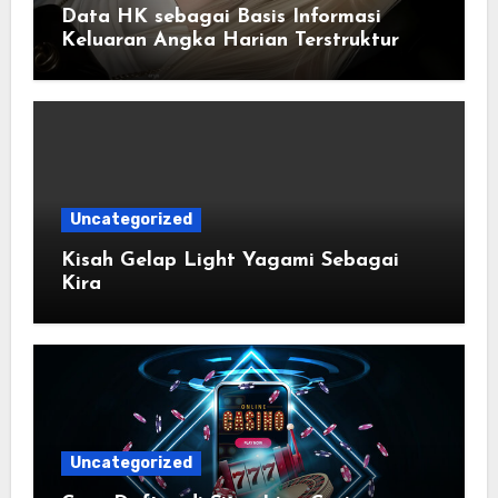
Data HK sebagai Basis Informasi
Keluaran Angka Harian Terstruktur
Uncategorized
Kisah Gelap Light Yagami Sebagai
Kira
Uncategorized