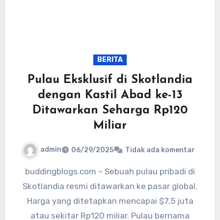
BERITA
Pulau Eksklusif di Skotlandia
dengan Kastil Abad ke-13
Ditawarkan Seharga Rp120
Miliar
admin
06/29/2025
Tidak ada komentar
buddingblogs.com – Sebuah pulau pribadi di
Skotlandia resmi ditawarkan ke pasar global.
Harga yang ditetapkan mencapai $7,5 juta
atau sekitar Rp120 miliar. Pulau bernama