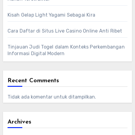
Kisah Gelap Light Yagami Sebagai Kira
Cara Daftar di Situs Live Casino Online Anti Ribet
Tinjauan Judi Togel dalam Konteks Perkembangan
Informasi Digital Modern
Recent Comments
Tidak ada komentar untuk ditampilkan.
Archives