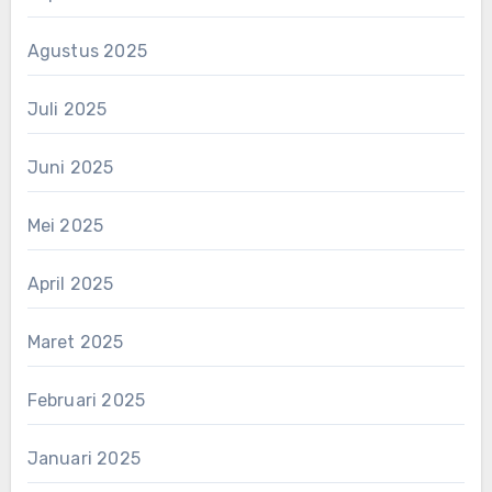
Agustus 2025
Juli 2025
Juni 2025
Mei 2025
April 2025
Maret 2025
Februari 2025
Januari 2025