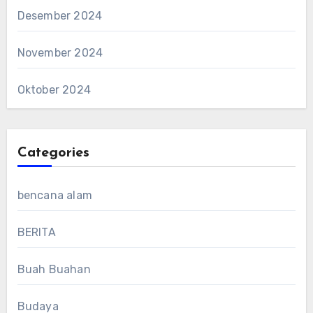
Desember 2024
November 2024
Oktober 2024
Categories
bencana alam
BERITA
Buah Buahan
Budaya