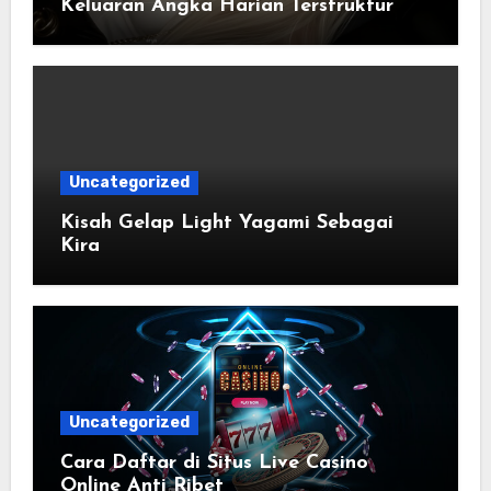
Keluaran Angka Harian Terstruktur
Uncategorized
Kisah Gelap Light Yagami Sebagai
Kira
Uncategorized
Cara Daftar di Situs Live Casino
Online Anti Ribet