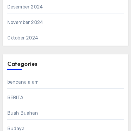
Desember 2024
November 2024
Oktober 2024
Categories
bencana alam
BERITA
Buah Buahan
Budaya