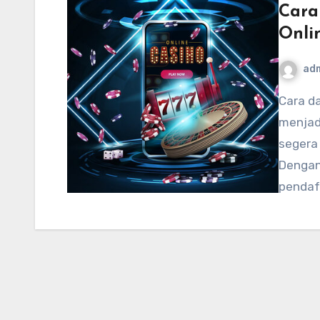
Cara
Onli
ad
Cara daftar di situs live casino online anti ribet
menjadi
segera
Dengan
pendaf