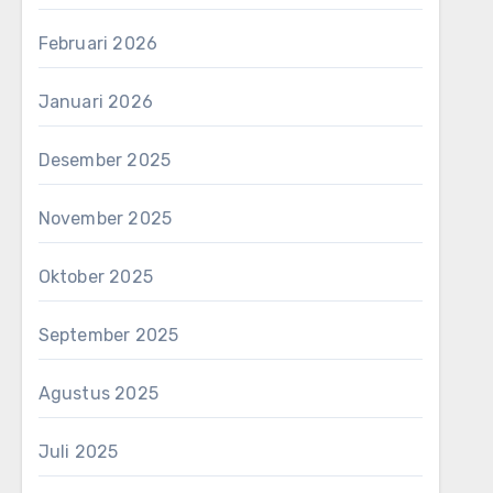
Februari 2026
Januari 2026
Desember 2025
November 2025
Oktober 2025
September 2025
Agustus 2025
Juli 2025