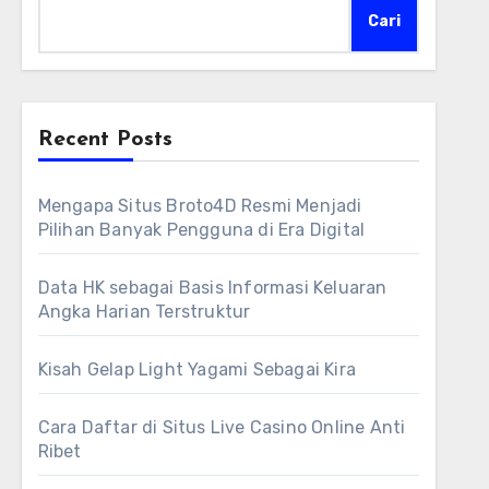
Cari
Recent Posts
Mengapa Situs Broto4D Resmi Menjadi
Pilihan Banyak Pengguna di Era Digital
Data HK sebagai Basis Informasi Keluaran
Angka Harian Terstruktur
Kisah Gelap Light Yagami Sebagai Kira
Cara Daftar di Situs Live Casino Online Anti
Ribet