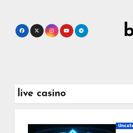
Skip
to
content
b
live casino
Uncat