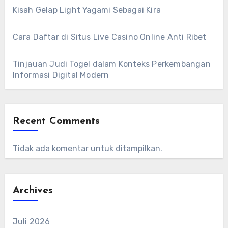
Kisah Gelap Light Yagami Sebagai Kira
Cara Daftar di Situs Live Casino Online Anti Ribet
Tinjauan Judi Togel dalam Konteks Perkembangan
Informasi Digital Modern
Recent Comments
Tidak ada komentar untuk ditampilkan.
Archives
Juli 2026