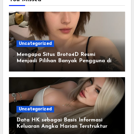
Uncategorized
Mengapa Situs Broto4D Resmi
Menjadi Pilihan Banyak Pengguna di
Era Digital
Uncategorized
Data HK sebagai Basis Informasi
Keluaran Angka Harian Terstruktur