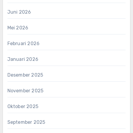
Juni 2026
Mei 2026
Februari 2026
Januari 2026
Desember 2025
November 2025
Oktober 2025
September 2025