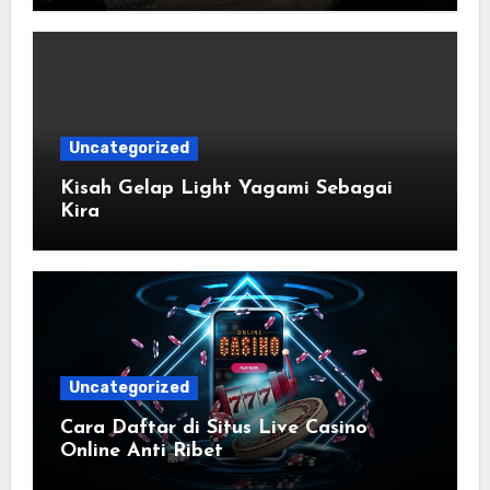
Uncategorized
Kisah Gelap Light Yagami Sebagai
Kira
Uncategorized
Cara Daftar di Situs Live Casino
Online Anti Ribet