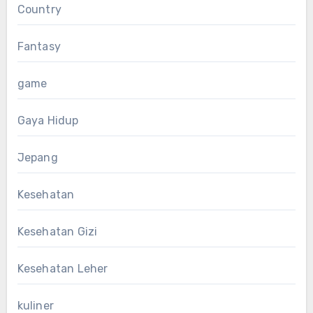
Country
Fantasy
game
Gaya Hidup
Jepang
Kesehatan
Kesehatan Gizi
Kesehatan Leher
kuliner