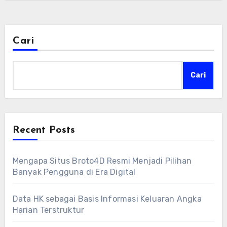
Cari
Cari
Recent Posts
Mengapa Situs Broto4D Resmi Menjadi Pilihan
Banyak Pengguna di Era Digital
Data HK sebagai Basis Informasi Keluaran Angka
Harian Terstruktur