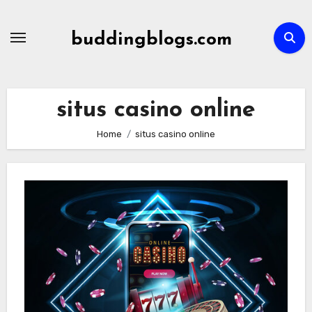
Skip
to
buddingblogs.com
content
situs casino online
Home
situs casino online