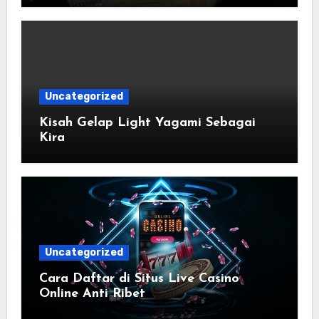
Uncategorized
Kisah Gelap Light Yagami Sebagai
Kira
Uncategorized
Cara Daftar di Situs Live Casino
Online Anti Ribet