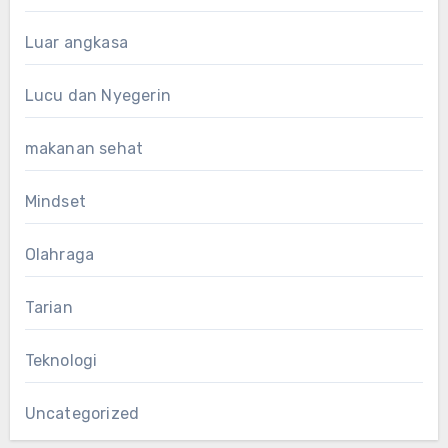
Luar angkasa
Lucu dan Nyegerin
makanan sehat
Mindset
Olahraga
Tarian
Teknologi
Uncategorized