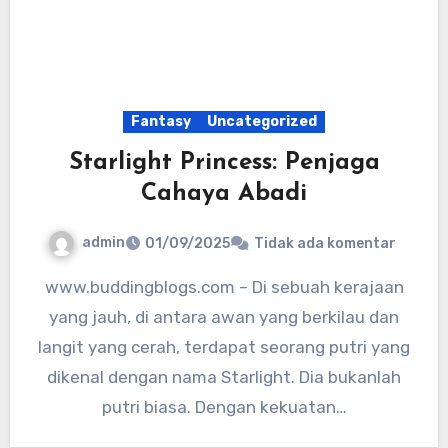
Fantasy
Uncategorized
Starlight Princess: Penjaga
Cahaya Abadi
admin
01/09/2025
Tidak ada komentar
www.buddingblogs.com – Di sebuah kerajaan
yang jauh, di antara awan yang berkilau dan
langit yang cerah, terdapat seorang putri yang
dikenal dengan nama Starlight. Dia bukanlah
putri biasa. Dengan kekuatan…