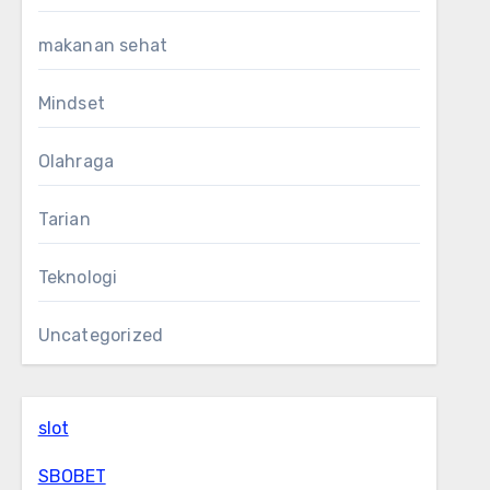
makanan sehat
Mindset
Olahraga
Tarian
Teknologi
Uncategorized
slot
SBOBET