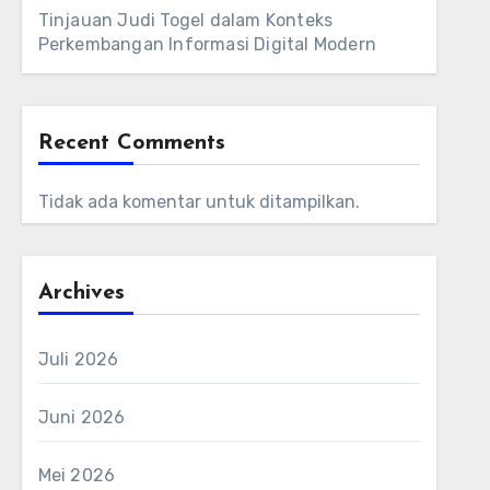
Tinjauan Judi Togel dalam Konteks
Perkembangan Informasi Digital Modern
Recent Comments
Tidak ada komentar untuk ditampilkan.
Archives
Juli 2026
Juni 2026
Mei 2026