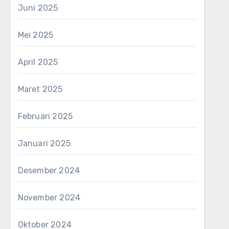
Juni 2025
Mei 2025
April 2025
Maret 2025
Februari 2025
Januari 2025
Desember 2024
November 2024
Oktober 2024