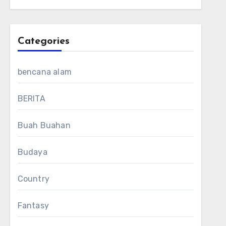
Categories
bencana alam
BERITA
Buah Buahan
Budaya
Country
Fantasy