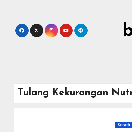
Skip
to
content
b
Tulang Kekurangan Nutr
Keseh