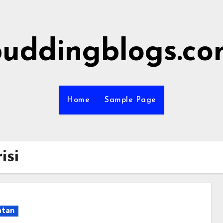
uddingblogs.c
Home
Sample Page
isi
atan