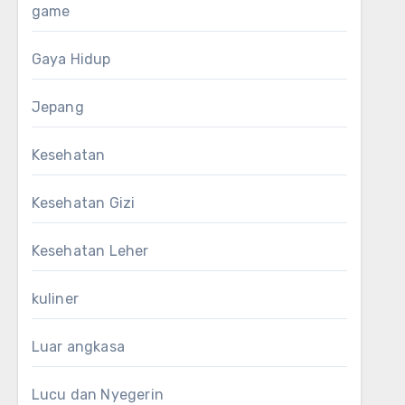
game
Gaya Hidup
Jepang
Kesehatan
Kesehatan Gizi
Kesehatan Leher
kuliner
Luar angkasa
Lucu dan Nyegerin