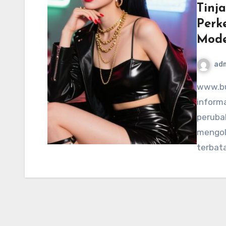
Tinj
Perk
Mod
ad
www.buddingblogs.com – Perkembangan teknologi
inform
peruba
mengol
terbat