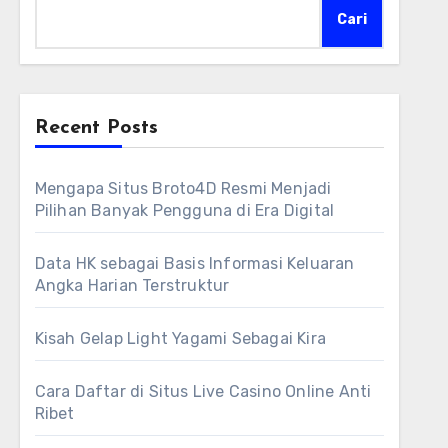
Cari
Recent Posts
Mengapa Situs Broto4D Resmi Menjadi
Pilihan Banyak Pengguna di Era Digital
Data HK sebagai Basis Informasi Keluaran
Angka Harian Terstruktur
Kisah Gelap Light Yagami Sebagai Kira
Cara Daftar di Situs Live Casino Online Anti
Ribet