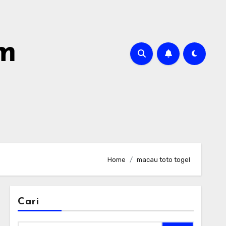
om
Home
macau toto togel
Cari