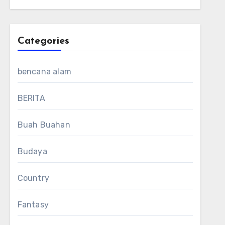
Categories
bencana alam
BERITA
Buah Buahan
Budaya
Country
Fantasy