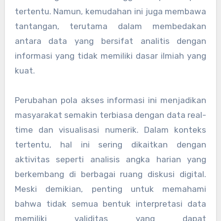
tertentu. Namun, kemudahan ini juga membawa
tantangan, terutama dalam membedakan
antara data yang bersifat analitis dengan
informasi yang tidak memiliki dasar ilmiah yang
kuat.
Perubahan pola akses informasi ini menjadikan
masyarakat semakin terbiasa dengan data real-
time dan visualisasi numerik. Dalam konteks
tertentu, hal ini sering dikaitkan dengan
aktivitas seperti analisis angka harian yang
berkembang di berbagai ruang diskusi digital.
Meski demikian, penting untuk memahami
bahwa tidak semua bentuk interpretasi data
memiliki validitas yang dapat