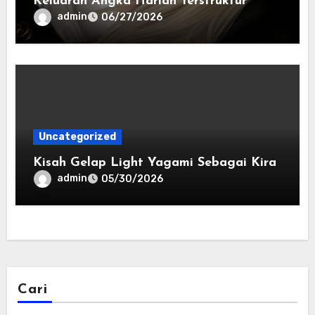
Keluaran Angka Harian Terstruktur
admin
06/27/2026
Uncategorized
Kisah Gelap Light Yagami Sebagai Kira
admin
05/30/2026
Cari