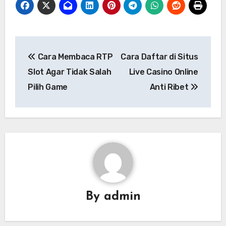
Navigasi
Cara Membaca RTP
Cara Daftar di Situs
pos
Slot Agar Tidak Salah
Live Casino Online
Pilih Game
Anti Ribet
By
admin