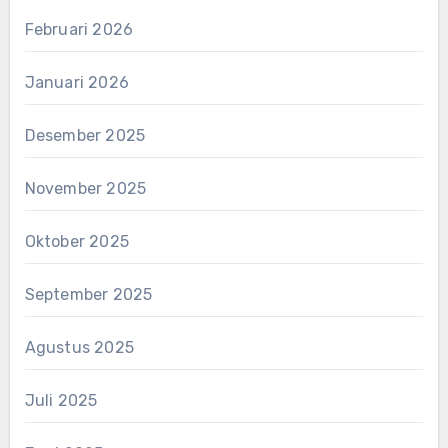
Februari 2026
Januari 2026
Desember 2025
November 2025
Oktober 2025
September 2025
Agustus 2025
Juli 2025