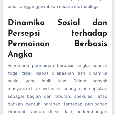
dipertanggungjawabkan secara metodologis.
Dinamika Sosial dan
Persepsi terhadap
Permainan Berbasis
Angka
Fenomena permainan berbasis angka seperti
togel tidak dapat dilepaskan dari dinamika
sosial yang lebih luas. Dalam banyak
masyarakat, aktivitas ini sering dipersepsikan
sebagai bagian dari hiburan, spekulasi, atau
bahkan bentuk harapan terhadap perubahan
ekonomi. Namun, di sisi lain, perkembangan