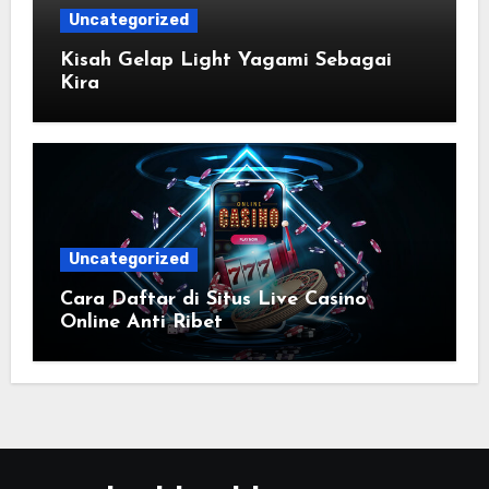
Uncategorized
Kisah Gelap Light Yagami Sebagai
Kira
Uncategorized
Cara Daftar di Situs Live Casino
Online Anti Ribet