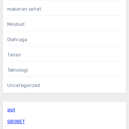
makanan sehat
Mindset
Olahraga
Tarian
Teknologi
Uncategorized
slot
SBOBET