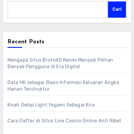
Cari
Recent Posts
Mengapa Situs Broto4D Resmi Menjadi Pilihan
Banyak Pengguna di Era Digital
Data HK sebagai Basis Informasi Keluaran Angka
Harian Terstruktur
Kisah Gelap Light Yagami Sebagai Kira
Cara Daftar di Situs Live Casino Online Anti Ribet