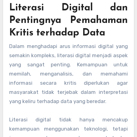
Literasi Digital dan
Pentingnya Pemahaman
Kritis terhadap Data
Dalam menghadapi arus informasi digital yang
semakin kompleks, literasi digital menjadi aspek
yang sangat penting. Kemampuan untuk
memilah, menganalisis, dan memahami
informasi secara kritis diperlukan agar
masyarakat tidak terjebak dalam interpretasi
yang keliru terhadap data yang beredar.
Literasi digital tidak hanya mencakup
kemampuan menggunakan teknologi, tetapi