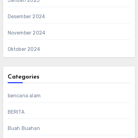
Januari 2025
Desember 2024
November 2024
Oktober 2024
Categories
bencana alam
BERITA
Buah Buahan