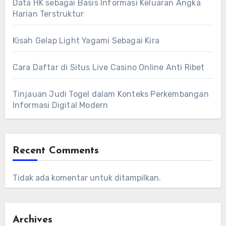
Data HK sebagai Basis Informasi Keluaran Angka
Harian Terstruktur
Kisah Gelap Light Yagami Sebagai Kira
Cara Daftar di Situs Live Casino Online Anti Ribet
Tinjauan Judi Togel dalam Konteks Perkembangan
Informasi Digital Modern
Recent Comments
Tidak ada komentar untuk ditampilkan.
Archives