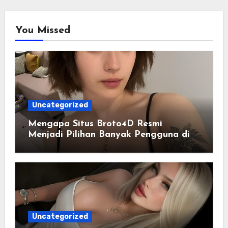
You Missed
Uncategorized
Mengapa Situs Broto4D Resmi
Menjadi Pilihan Banyak Pengguna di
Era Digital
Uncategorized