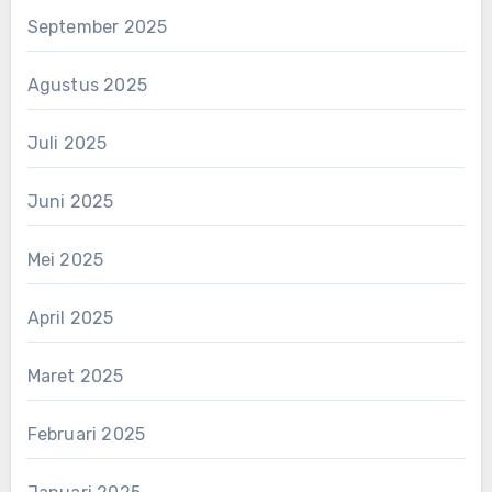
September 2025
Agustus 2025
Juli 2025
Juni 2025
Mei 2025
April 2025
Maret 2025
Februari 2025