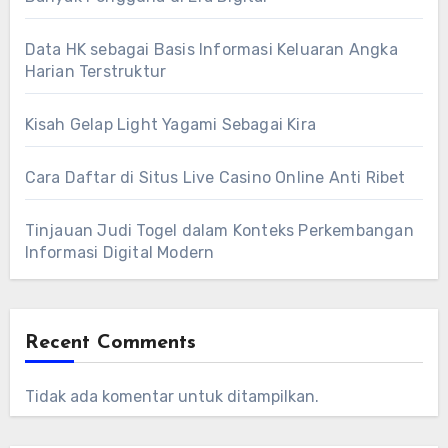
Data HK sebagai Basis Informasi Keluaran Angka
Harian Terstruktur
Kisah Gelap Light Yagami Sebagai Kira
Cara Daftar di Situs Live Casino Online Anti Ribet
Tinjauan Judi Togel dalam Konteks Perkembangan
Informasi Digital Modern
Recent Comments
Tidak ada komentar untuk ditampilkan.