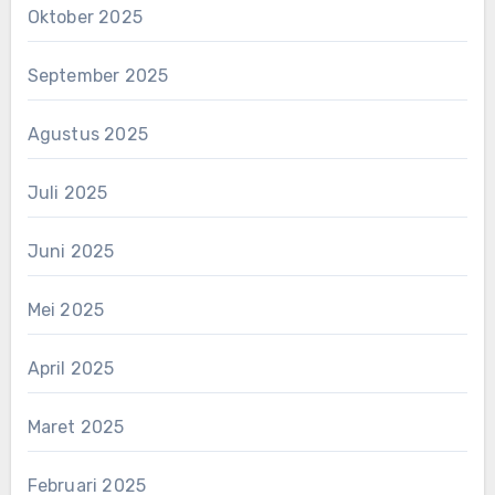
Oktober 2025
September 2025
Agustus 2025
Juli 2025
Juni 2025
Mei 2025
April 2025
Maret 2025
Februari 2025