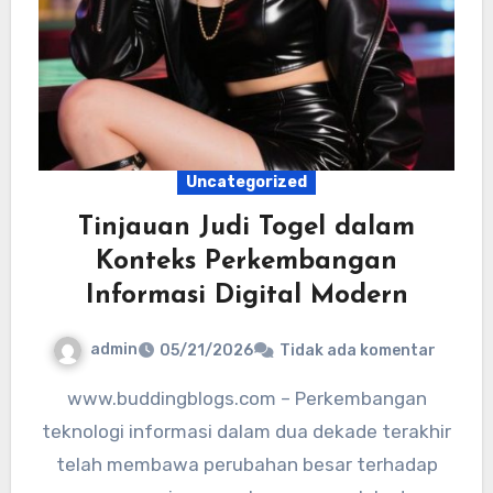
Uncategorized
Tinjauan Judi Togel dalam
Konteks Perkembangan
Informasi Digital Modern
admin
05/21/2026
Tidak ada komentar
www.buddingblogs.com – Perkembangan
teknologi informasi dalam dua dekade terakhir
telah membawa perubahan besar terhadap