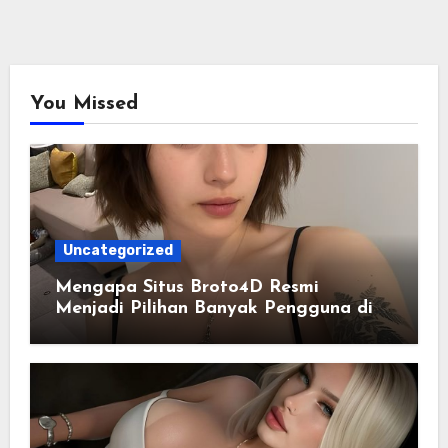
You Missed
Uncategorized
Mengapa Situs Broto4D Resmi
Menjadi Pilihan Banyak Pengguna di
Era Digital