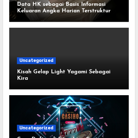
Data HK sebagai Basis Informasi
Keluaran Angka Harian Terstruktur
Uncategorized
Kisah Gelap Light Yagami Sebagai
Kira
Uncategorized