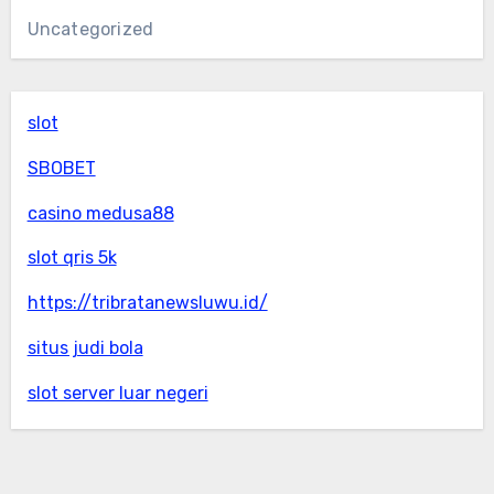
Uncategorized
slot
SBOBET
casino medusa88
slot qris 5k
https://tribratanewsluwu.id/
situs judi bola
slot server luar negeri