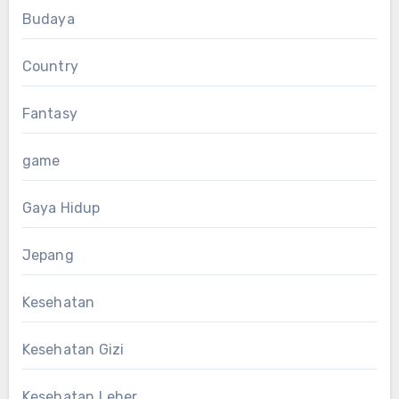
Budaya
Country
Fantasy
game
Gaya Hidup
Jepang
Kesehatan
Kesehatan Gizi
Kesehatan Leher