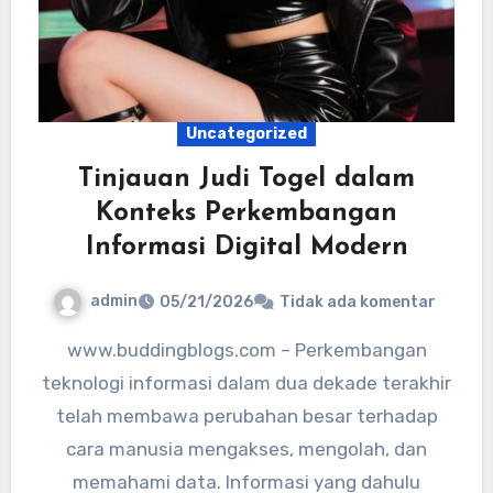
Uncategorized
Tinjauan Judi Togel dalam
Konteks Perkembangan
Informasi Digital Modern
admin
05/21/2026
Tidak ada komentar
www.buddingblogs.com – Perkembangan
teknologi informasi dalam dua dekade terakhir
telah membawa perubahan besar terhadap
cara manusia mengakses, mengolah, dan
memahami data. Informasi yang dahulu