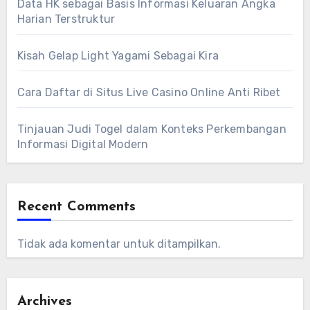
Data HK sebagai Basis Informasi Keluaran Angka
Harian Terstruktur
Kisah Gelap Light Yagami Sebagai Kira
Cara Daftar di Situs Live Casino Online Anti Ribet
Tinjauan Judi Togel dalam Konteks Perkembangan
Informasi Digital Modern
Recent Comments
Tidak ada komentar untuk ditampilkan.
Archives