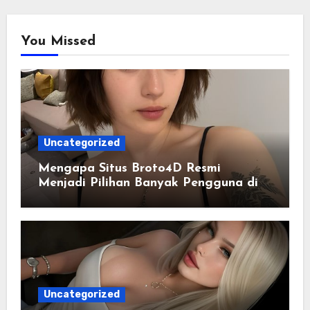
You Missed
Uncategorized
Mengapa Situs Broto4D Resmi
Menjadi Pilihan Banyak Pengguna di
Era Digital
Uncategorized