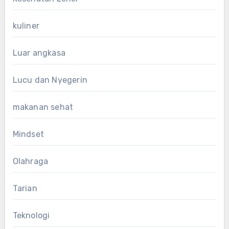
kuliner
Luar angkasa
Lucu dan Nyegerin
makanan sehat
Mindset
Olahraga
Tarian
Teknologi