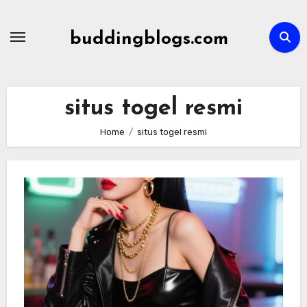
Skip
to
buddingblogs.com
content
situs togel resmi
Home
situs togel resmi