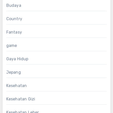
Budaya
Country
Fantasy
game
Gaya Hidup
Jepang
Kesehatan
Kesehatan Gizi
Kesehatan Leher