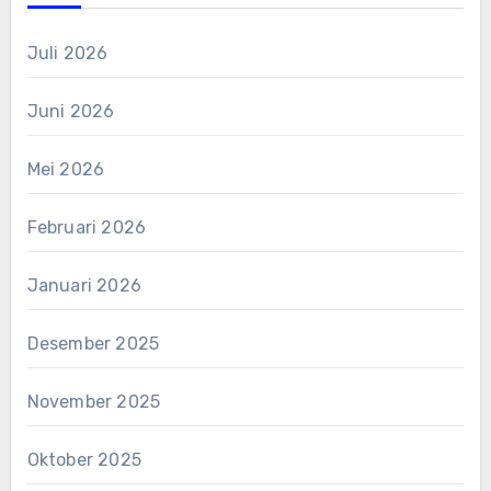
Juli 2026
Juni 2026
Mei 2026
Februari 2026
Januari 2026
Desember 2025
November 2025
Oktober 2025