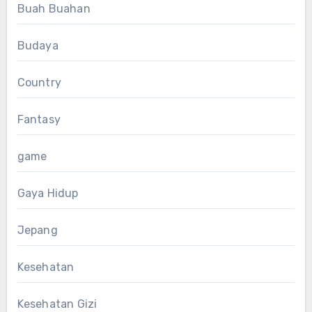
Buah Buahan
Budaya
Country
Fantasy
game
Gaya Hidup
Jepang
Kesehatan
Kesehatan Gizi