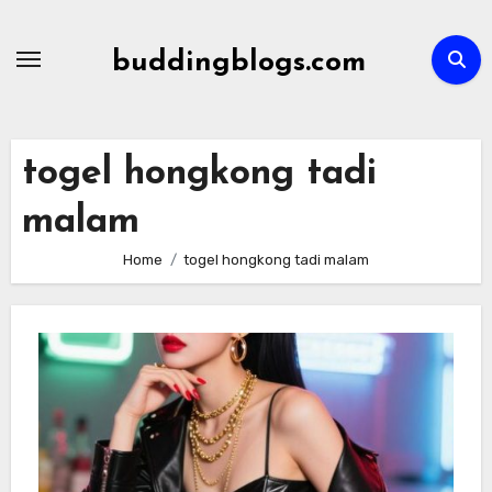
Skip
to
buddingblogs.com
content
togel hongkong tadi
malam
Home
togel hongkong tadi malam