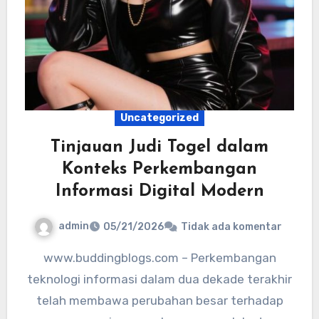
Uncategorized
Tinjauan Judi Togel dalam
Konteks Perkembangan
Informasi Digital Modern
admin
05/21/2026
Tidak ada komentar
www.buddingblogs.com – Perkembangan
teknologi informasi dalam dua dekade terakhir
telah membawa perubahan besar terhadap