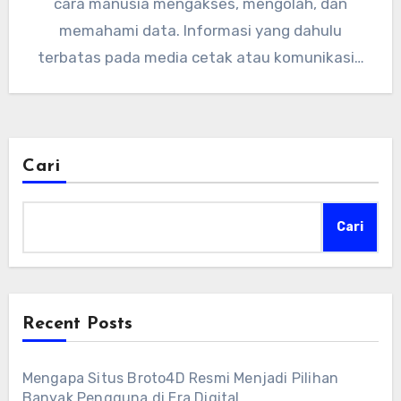
cara manusia mengakses, mengolah, dan
memahami data. Informasi yang dahulu
terbatas pada media cetak atau komunikasi…
Cari
Cari
Recent Posts
Mengapa Situs Broto4D Resmi Menjadi Pilihan
Banyak Pengguna di Era Digital