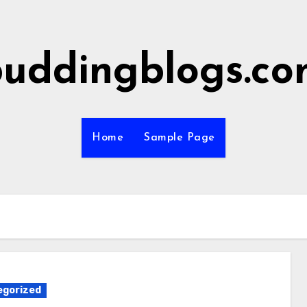
uddingblogs.c
Home
Sample Page
egorized