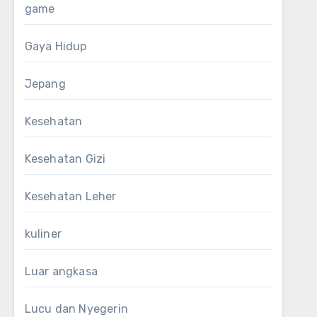
game
Gaya Hidup
Jepang
Kesehatan
Kesehatan Gizi
Kesehatan Leher
kuliner
Luar angkasa
Lucu dan Nyegerin