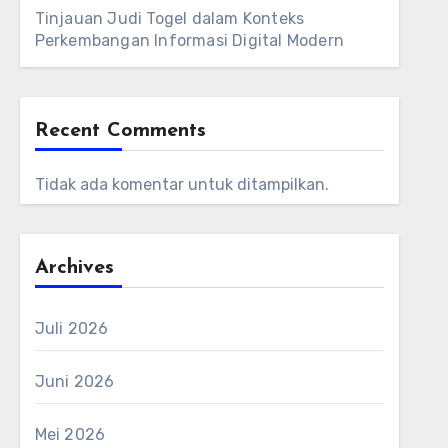
Tinjauan Judi Togel dalam Konteks
Perkembangan Informasi Digital Modern
Recent Comments
Tidak ada komentar untuk ditampilkan.
Archives
Juli 2026
Juni 2026
Mei 2026