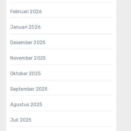
Februari 2026
Januari 2026
Desember 2025
November 2025
Oktober 2025
September 2025
Agustus 2025
Juli 2025