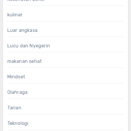
kuliner
Luar angkasa
Lucu dan Nyegerin
makanan sehat
Mindset
Olahraga
Tarian
Teknologi