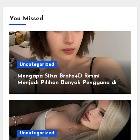
You Missed
Uncategorized
Mengapa Situs Broto4D Resmi
Menjadi Pilihan Banyak Pengguna di
Era Digital
Uncategorized