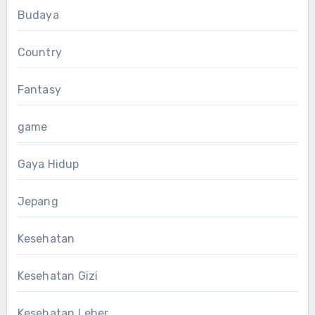
Budaya
Country
Fantasy
game
Gaya Hidup
Jepang
Kesehatan
Kesehatan Gizi
Kesehatan Leher