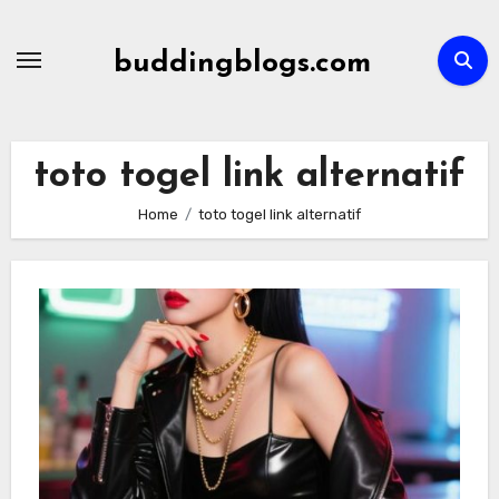
Skip
to
buddingblogs.com
content
toto togel link alternatif
Home
toto togel link alternatif