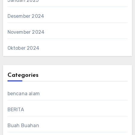
Januari 2025
Desember 2024
November 2024
Oktober 2024
Categories
bencana alam
BERITA
Buah Buahan