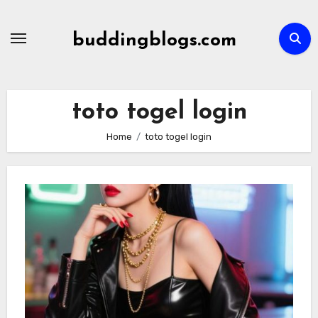
Skip
to
buddingblogs.com
content
toto togel login
Home
toto togel login