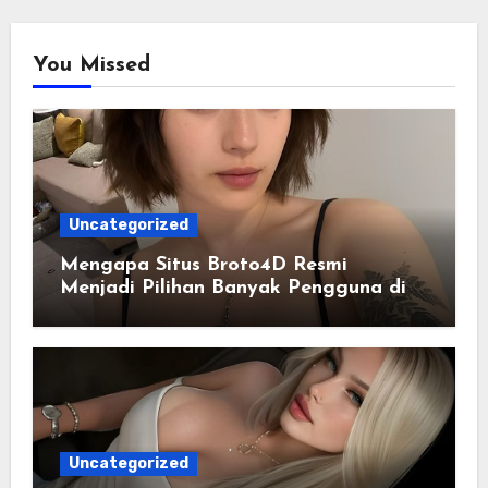
You Missed
Uncategorized
Mengapa Situs Broto4D Resmi
Menjadi Pilihan Banyak Pengguna di
Era Digital
Uncategorized