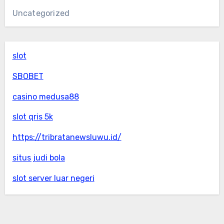
Uncategorized
slot
SBOBET
casino medusa88
slot qris 5k
https://tribratanewsluwu.id/
situs judi bola
slot server luar negeri