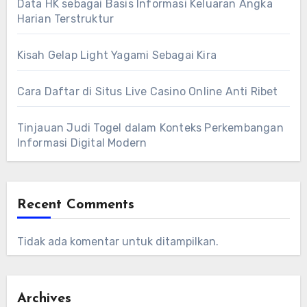
Data HK sebagai Basis Informasi Keluaran Angka
Harian Terstruktur
Kisah Gelap Light Yagami Sebagai Kira
Cara Daftar di Situs Live Casino Online Anti Ribet
Tinjauan Judi Togel dalam Konteks Perkembangan
Informasi Digital Modern
Recent Comments
Tidak ada komentar untuk ditampilkan.
Archives