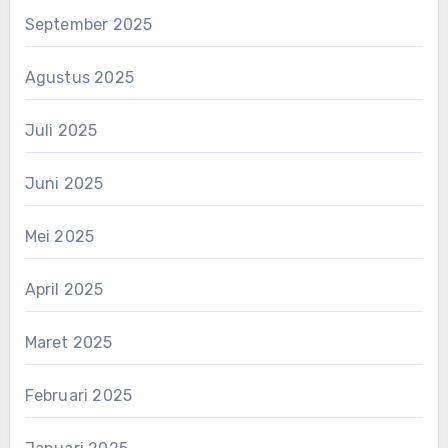
September 2025
Agustus 2025
Juli 2025
Juni 2025
Mei 2025
April 2025
Maret 2025
Februari 2025