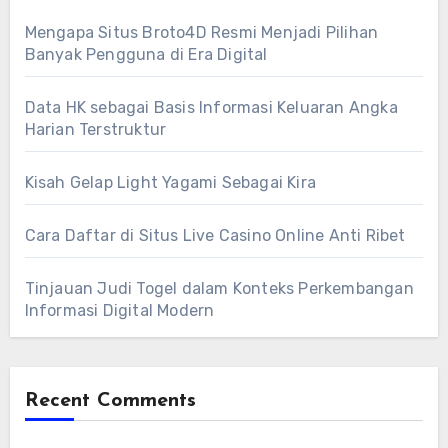
Mengapa Situs Broto4D Resmi Menjadi Pilihan
Banyak Pengguna di Era Digital
Data HK sebagai Basis Informasi Keluaran Angka
Harian Terstruktur
Kisah Gelap Light Yagami Sebagai Kira
Cara Daftar di Situs Live Casino Online Anti Ribet
Tinjauan Judi Togel dalam Konteks Perkembangan
Informasi Digital Modern
Recent Comments