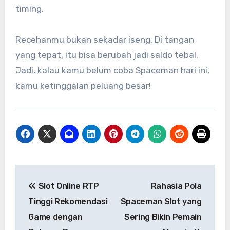
timing.
Recehanmu bukan sekadar iseng. Di tangan
yang tepat, itu bisa berubah jadi saldo tebal.
Jadi, kalau kamu belum coba Spaceman hari ini,
kamu ketinggalan peluang besar!
Navigasi
Slot Online RTP
Rahasia Pola
pos
Tinggi Rekomendasi
Spaceman Slot yang
Game dengan
Sering Bikin Pemain