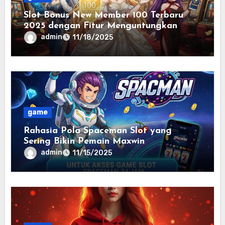
Slot Bonus New Member 100 Terbaru
2025 dengan Fitur Menguntungkan
admin
11/18/2025
game
Rahasia Pola Spaceman Slot yang
Sering Bikin Pemain Maxwin
admin
11/15/2025