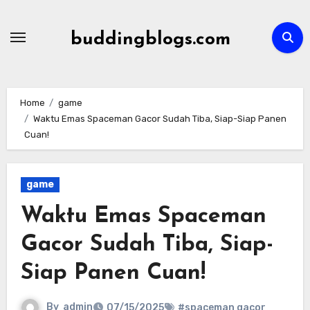
Skip
to
buddingblogs.com
content
Home
game
Waktu Emas Spaceman Gacor Sudah Tiba, Siap-Siap Panen
Cuan!
game
Waktu Emas Spaceman
Gacor Sudah Tiba, Siap-
Siap Panen Cuan!
By
admin
07/15/2025
#spaceman gacor