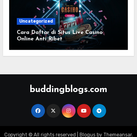
Uncategorized
Cara Daftar di Situs Live Casino
Online Anti Ribet
buddingblogs.com
Copyright © All rights reserved
|
Blogus
by
Themeansar
.