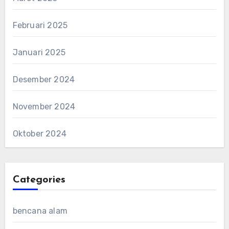
Februari 2025
Januari 2025
Desember 2024
November 2024
Oktober 2024
Categories
bencana alam