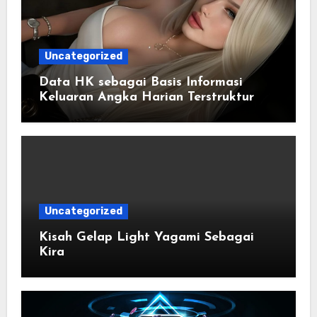
Uncategorized
Data HK sebagai Basis Informasi
Keluaran Angka Harian Terstruktur
Uncategorized
Kisah Gelap Light Yagami Sebagai
Kira