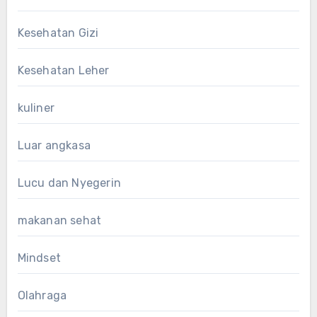
Kesehatan Gizi
Kesehatan Leher
kuliner
Luar angkasa
Lucu dan Nyegerin
makanan sehat
Mindset
Olahraga