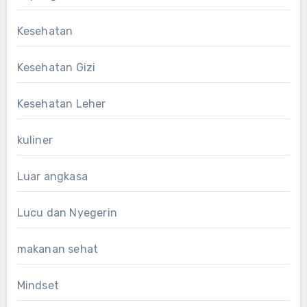
Kesehatan
Kesehatan Gizi
Kesehatan Leher
kuliner
Luar angkasa
Lucu dan Nyegerin
makanan sehat
Mindset