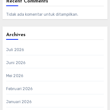
Recent Comments
Tidak ada komentar untuk ditampilkan.
Archives
Juli 2026
Juni 2026
Mei 2026
Februari 2026
Januari 2026