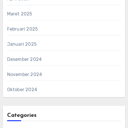
Maret 2025
Februari 2025
Januari 2025
Desember 2024
November 2024
Oktober 2024
Categories