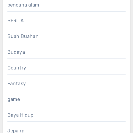
bencana alam
BERITA
Buah Buahan
Budaya
Country
Fantasy
game
Gaya Hidup
Jepang