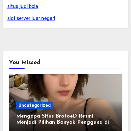
situs judi bola
slot server luar negeri
You Missed
Uncategorized
Mengapa Situs Broto4D Resmi
Menjadi Pilihan Banyak Pengguna di
Era Digital