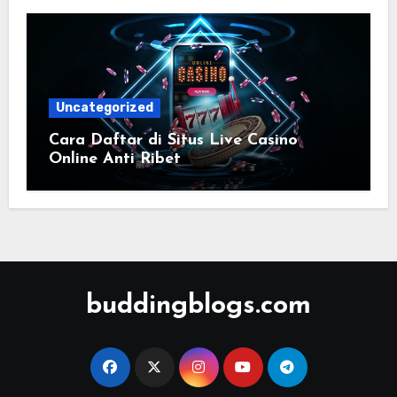
Uncategorized
Cara Daftar di Situs Live Casino
Online Anti Ribet
buddingblogs.com