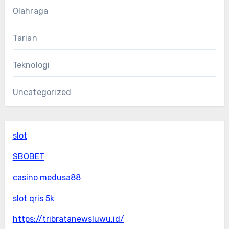
Olahraga
Tarian
Teknologi
Uncategorized
slot
SBOBET
casino medusa88
slot qris 5k
https://tribratanewsluwu.id/